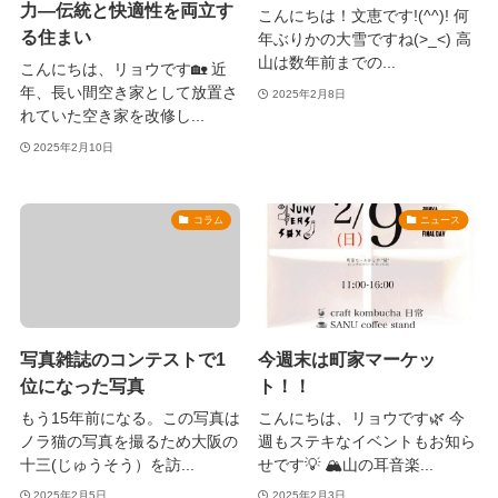
力—伝統と快適性を両立す
こんにちは！文恵です!(^^)! 何
る住まい
年ぶりかの大雪ですね(>_<) 高
山は数年前までの...
こんにちは、リョウです🏡 近
年、長い間空き家として放置さ
2025年2月8日
れていた空き家を改修し...
2025年2月10日
コラム
ニュース
写真雑誌のコンテストで1
今週末は町家マーケッ
位になった写真
ト！！
もう15年前になる。この写真は
こんにちは、リョウです🌿 今
ノラ猫の写真を撮るため大阪の
週もステキなイベントもお知ら
十三(じゅうそう）を訪...
せです💡 🏔️山の耳音楽...
2025年2月5日
2025年2月3日