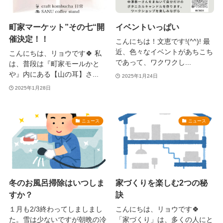
町家マーケット”その七“開
イベントいっぱい
催決定！！
こんにちは！文恵です!(^^)! 最
近、色々なイベントがあちこち
こんにちは、リョウです🍀 私
であって、ワクワクし...
は、普段は『町家モールかと
や』内にある【山の耳】さ...
2025年1月24日
2025年1月28日
ニュース
ニュース
冬のお風呂掃除はいつしま
家づくりを楽しむ2つの秘
すか？
訣
１月も2/3終わってしましまし
こんにちは、リョウです🍀
た。雪は少ないですが朝晩の冷
「家づくり」は、多くの人にと